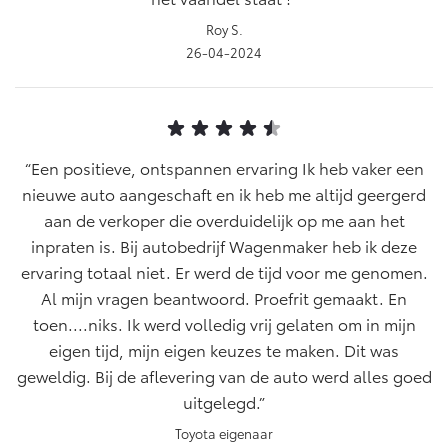
Vanaf € 46.301,-
Vanaf € 56.570,-
Roy S.
26-04-2024
Land Cruiser (excl. BTW)
Een positieve, ontspannen ervaring Ik heb vaker een
nieuwe auto aangeschaft en ik heb me altijd geergerd
aan de verkoper die overduidelijk op me aan het
Vanaf € 89.986,-
inpraten is. Bij autobedrijf Wagenmaker heb ik deze
ervaring totaal niet. Er werd de tijd voor me genomen.
Al mijn vragen beantwoord. Proefrit gemaakt. En
toen....niks. Ik werd volledig vrij gelaten om in mijn
eigen tijd, mijn eigen keuzes te maken. Dit was
geweldig. Bij de aflevering van de auto werd alles goed
uitgelegd.
Toyota eigenaar