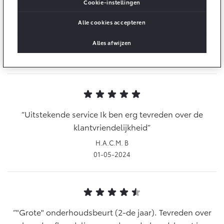
Multimedia
Cookie-instellingen
Connected check
Alle cookies accepteren
Navigatie updates
Gewoon Top! Bedankt namens een tevreden klant
bZ4X
bZ4X Touring
BATTERIJ-ELEKTRISCH
BATTERIJ-ELEKTRISCH
Alles afwijzen
Liesbeth
03-05-2024
Vanaf € 39.995,-
Vanaf € 48.995,-
Uitstekende service Ik ben erg tevreden over de
klantvriendelijkheid
H.A.C.M. B
Mirai
Proace City (excl. BTW)
01-05-2024
WATERSTOF-ELEKTRISCH
OOK ALS BATTERIJ-
ELEKTRISCH
"Grote" onderhoudsbeurt (2-de jaar). Tevreden over