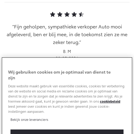
10 jaar batterijgarantie
Energie en slim laden
Toyota fabrieksgarantie
Corolla Cross
Toyota C-HR
Bedrijfswagens
HYBRIDE
OOK ALS PLUG-IN
HYBRIDE
Fijn geholpen, sympathieke verkoper Auto mooi
Verzekeren
Onderdelen & Accessoires
afgeleverd, ben er blij mee, in de toekomst zien ze me
Bedrijfswagens op maat
zeker terug.
Toyota Autoverzekering
Financieren of leasen
Onderdelen
Toyota Hybride Autoverzekering
Verzekeren
B. M
Accessoires
28-05-2024
Vanaf € 39.995,-
Vanaf € 36.495,-
Banden
Wij gebruiken cookies om je optimaal van dienst te
zijn
Connected
Toyota C-HR+
RAV4
Deze website maakt gebruik van essentiële cookies, cookies ter verbetering
BATTERIJ-ELEKTRISCH
PLUG-IN HYBRIDE
van de website en social media en reclame cookies om je optimaal van
Goede service Ik ben zeer tevreden met de dealer,
dienst te zijn en te zorgen dat je relevante advertenties te zien krijgt. Als je
Connected Services
mede door de prettige behandeling.
hiermee akkoord gaat, kunt je gewoon verder gaan. In ons
cookiebeleid
leest jemeer over cookies en kunt je indien gewenst jouw cookie-
MyToyota login
H.J.J
instellingen aanpassen.
MyToyota App
17-05-2024
Bekijk onze leveranciers
Abonnementen
Vanaf € 37.995,-
Vanaf € 49.995,-