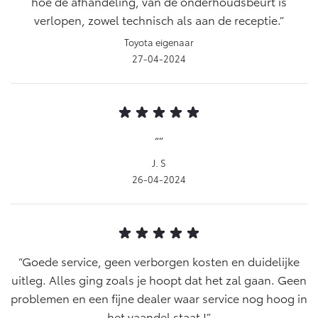
hoe de afhandeling, van de onderhoudsbeurt is
Vanaf € 76.695,-
Vanaf € 27.945,-
verlopen, zowel technisch als aan de receptie.
Toyota eigenaar
Proace (excl. BTW)
Proace Verso
27-04-2024
OOK ALS BATTERIJ-
BATTERIJ-ELEKTRISCH
ELEKTRISCH
J. S
Vanaf € 37.500,-
Vanaf € 55.950,-
26-04-2024
Proace Max (excl. BTW)
Hilux (excl. BTW)
OOK ALS BATTERIJ-
OOK ALS BATTERIJ-
ELEKTRISCH
ELEKTRISCH
Goede service, geen verborgen kosten en duidelijke
uitleg. Alles ging zoals je hoopt dat het zal gaan. Geen
problemen en een fijne dealer waar service nog hoog in
het vaandel staat !