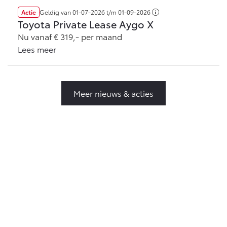
Actie
Geldig van
01-07-2026
t/m
01-09-2026
Toyota Private Lease Aygo X
Nu vanaf € 319,- per maand
Lees meer
Meer nieuws & acties
Toyota Zwolle
Molenland 6
,
8024 AL
Zwolle
+31384531444
info@vanleussenzwolle.nl
Maandag
09:00 - 18:00
Dinsdag
09:00 - 18:00
Woensdag
09:00 - 18:00
Donderdag
09:00 - 18:00
Vrijdag
09:00 - 18:00