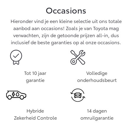
Vanaf € 76.695,-
Vanaf € 27.945,-
Occasions
Hieronder vind je een kleine selectie uit ons totale
Proace (excl. BTW)
Proace Verso
OOK ALS BATTERIJ-
BATTERIJ-ELEKTRISCH
aanbod aan occasions! Zoals je van Toyota mag
ELEKTRISCH
verwachten, zijn de getoonde prijzen all-in, dus
inclusief de beste garanties op al onze occasions.
Vanaf € 37.500,-
Vanaf € 55.950,-
Tot 10 jaar
Volledige
garantie
onderhoudsbeurt
Proace Max (excl. BTW)
Hilux (excl. BTW)
OOK ALS BATTERIJ-
OOK ALS BATTERIJ-
ELEKTRISCH
ELEKTRISCH
Hybride
14 dagen
Zekerheid Controle
omruilgarantie