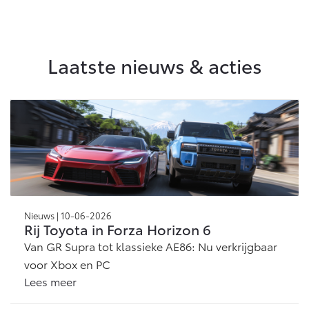
Vanaf € 46.301,-
Vanaf € 56.570,-
Laatste nieuws & acties
Land Cruiser (excl. BTW)
Vanaf € 89.986,-
Nieuws | 10-06-2026
Rij Toyota in Forza Horizon 6
Van GR Supra tot klassieke AE86: Nu verkrijgbaar
voor Xbox en PC
Lees meer