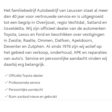
Multimedia
Connected check
Het familiebedrijf Autobedrijf van Leussen staat al meer
Navigatie updates
dan 40 jaar voor vertrouwde service en is uitgegroeid
bZ4X
bZ4X Touring
BATTERIJ-ELEKTRISCH
BATTERIJ-ELEKTRISCH
tot een begrip in Overijssel, regio Vechtdal, Salland en
IJsseldelta. Wij zijn officieel dealer van de automerken
Toyota, Lexus en Ford en beschikken over vestigingen
in Zwolle, Raalte, Ommen, Dalfsen, Apeldoorn,
Deventer en Zutphen. Al sinds 1976 zijn wij actief op
het gebied van verkoop, onderhoud, APK en reparaties
Vanaf € 39.995,-
Vanaf € 48.995,-
van auto's. Service en persoonlijke aandacht vinden wij
daarbij erg belangrijk.
Mirai
Proace City (excl. BTW)
Officiële Toyota dealer
WATERSTOF-ELEKTRISCH
OOK ALS BATTERIJ-
ELEKTRISCH
Professionele service
Persoonlijke aandacht
Ruim aanbod nieuw en gebruikt