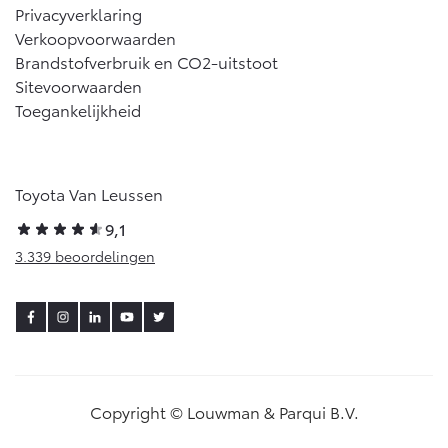
Privacyverklaring
Vanaf € 46.301,-
Vanaf € 56.570,-
Verkoopvoorwaarden
Brandstofverbruik en CO2-uitstoot
Sitevoorwaarden
Land Cruiser (excl. BTW)
Toegankelijkheid
Toyota Van Leussen
9,1
Vanaf € 89.986,-
3.339 beoordelingen
Copyright © Louwman & Parqui B.V.