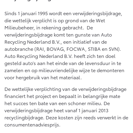
Multimedia
Connected check
Sinds 1 januari 1995 wordt een verwijderingsbijdrage,
Navigatie updates
bZ4X
bZ4X Touring
die wettelijk verplicht is op grond van de Wet
BATTERIJ-ELEKTRISCH
BATTERIJ-ELEKTRISCH
Milieubeheer, in rekening gebracht. De
verwijderingsbijdrage komt ten gunste van Auto
Recycling Nederland B.V., een initiatief van de
autobranche (RAI, BOVAG, FOCWA, STIBA en SVN).
Auto Recycling Nederland B.V. heeft zich ten doel
gesteld auto’s aan het einde van de levensduur in te
Vanaf € 39.995,-
Vanaf € 48.995,-
zamelen en op milieuvriendelijke wijze te demonteren
voor hergebruik van het materiaal.
Mirai
Proace City (excl. BTW)
De wettelijke verplichting van de verwijderingsbijdrage
WATERSTOF-ELEKTRISCH
OOK ALS BATTERIJ-
financiert het project en bepaalt in belangrijke mate
ELEKTRISCH
het succes ten bate van een schoner milieu. De
verwijderingsbijdrage heet vanaf 1 januari 2013
recyclingbijdrage. Deze kosten zijn reeds verwerkt in de
consumentenadviesprijs.