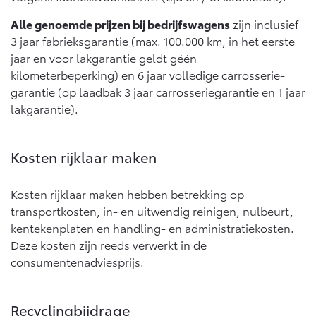
10 jaar batterijgarantie
Energie en slim laden
Alle genoemde prijzen bij bedrijfswagens
zijn inclusief
Toyota fabrieksgarantie
Corolla Cross
Toyota C-HR
3 jaar fabrieksgarantie (max. 100.000 km, in het eerste
Bedrijfswagens
HYBRIDE
OOK ALS PLUG-IN
jaar en voor lakgarantie geldt géén
HYBRIDE
Verzekeren
Onderdelen & Accessoires
kilometerbeperking) en 6 jaar volledige carrosserie-
Bedrijfswagens op maat
garantie (op laadbak 3 jaar carrosseriegarantie en 1 jaar
Toyota Autoverzekering
Financieren of leasen
lakgarantie).
Onderdelen
Toyota Hybride Autoverzekering
Verzekeren
Accessoires
Vanaf € 39.995,-
Vanaf € 36.495,-
Banden
Kosten rijklaar maken
Kosten rijklaar maken hebben betrekking op
Connected
Toyota C-HR+
RAV4
transportkosten, in- en uitwendig reinigen, nulbeurt,
BATTERIJ-ELEKTRISCH
PLUG-IN HYBRIDE
kentekenplaten en handling- en administratiekosten.
Connected Services
Deze kosten zijn reeds verwerkt in de
MyToyota login
consumentenadviesprijs.
MyToyota App
Abonnementen
Recyclingbijdrage
Vanaf € 37.995,-
Vanaf € 49.995,-