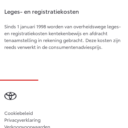
Vanaf € 76.695,-
Vanaf € 27.945,-
Leges- en registratiekosten
Proace (excl. BTW)
Proace Verso
Sinds 1 januari 1998 worden van overheidswege leges-
OOK ALS BATTERIJ-
BATTERIJ-ELEKTRISCH
ELEKTRISCH
en registratiekosten kentekenbewijs en afdracht
tenaamstelling in rekening gebracht. Deze kosten zijn
reeds verwerkt in de consumentenadviesprijs.
Vanaf € 37.500,-
Vanaf € 55.950,-
Proace Max (excl. BTW)
Hilux (excl. BTW)
OOK ALS BATTERIJ-
OOK ALS BATTERIJ-
ELEKTRISCH
ELEKTRISCH
Cookiebeleid
Privacyverklaring
Verkoopvoorwaarden