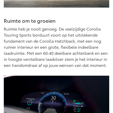
Vanaf € 76.695,-
Vanaf € 27.945,-
Proace (excl. BTW)
Proace Verso
Ruimte om te groeien
OOK ALS BATTERIJ-
BATTERIJ-ELEKTRISCH
ELEKTRISCH
Ruimte heb je nooit genoeg. De veelzijdige Corolla
Touring Sports borduurt voort op het uitstekende
fundament van de Corolla Hatchback, met een nog
ruimer interieur en een grote, flexibele indeelbare
laadruimte. Met een 60:40 deelbare achterbank en een
Vanaf € 37.500,-
Vanaf € 55.950,-
in hoogte verstelbare laadvloer stem je het interieur in
een handomdraai af op jouw wensen van dat moment.
Proace Max (excl. BTW)
Hilux (excl. BTW)
OOK ALS BATTERIJ-
OOK ALS BATTERIJ-
ELEKTRISCH
ELEKTRISCH