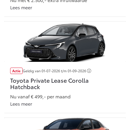
Vanaf € 76.695,-
Vanaf € 27.945,-
Lees meer
Proace (excl. BTW)
Proace Verso
OOK ALS BATTERIJ-
BATTERIJ-ELEKTRISCH
ELEKTRISCH
Vanaf € 37.500,-
Vanaf € 55.950,-
Actie
Geldig van
01-07-2026
t/m
01-09-2026
Toyota Private Lease Corolla
Hatchback
Proace Max (excl. BTW)
Hilux (excl. BTW)
OOK ALS BATTERIJ-
OOK ALS BATTERIJ-
Nu vanaf € 499,- per maand
ELEKTRISCH
ELEKTRISCH
Lees meer