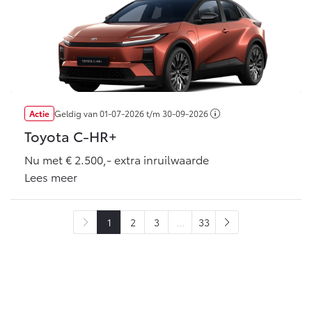
Actie
Geldig van
01-07-2026
t/m
30-09-2026
Toyota C-HR+
Nu met € 2.500,- extra inruilwaarde
Lees meer
1
2
3
...
33