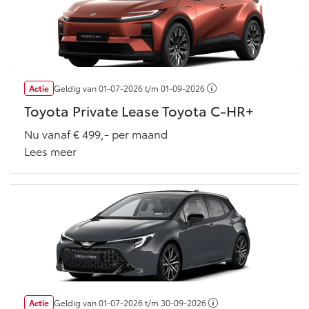
Vanaf € 46.301,-
Vanaf € 56.570,-
Land Cruiser (excl. BTW)
Actie
Geldig van
01-07-2026
t/m
01-09-2026
Toyota Private Lease Toyota C-HR+
Nu vanaf € 499,- per maand
Lees meer
Vanaf € 89.986,-
Actie
Geldig van
01-07-2026
t/m
30-09-2026