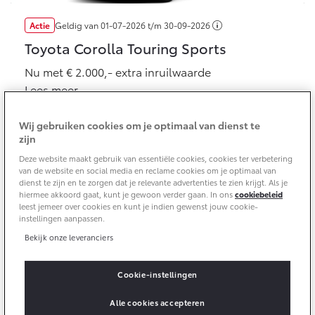
Actie
Geldig van
01-07-2026
t/m
30-09-2026
Yaris Cross
Urban Cruiser
Werkplaatsafspraak
Zakelijk
HYBRIDE
BATTERIJ-ELEKTRISCH
Private Lease
Toyota Corolla Touring Sports
Onderhoud op Maat
Nu met € 2.000,- extra inruilwaarde
APK
Wat is Private Lease?
Zakelijk
Lees meer
Werkplaatsafspraak maken
Airco check
Bereken je maandbedrag
Vakantiecheck
Private Lease voor ZZP
Wij gebruiken cookies om je optimaal van dienst te
Toyota voor de zaak
Contact en Route
Hybride Zekerheid Controle
Vanaf € 31.895,-
Vanaf € 32.995,-
zijn
Leaserijder
Toyota handleidingen
Deze website maakt gebruik van essentiële cookies, cookies ter verbetering
ZZP
Financieren
Schade melden
van de website en social media en reclame cookies om je optimaal van
Toyota Service Informatie (SIL)
dienst te zijn en te zorgen dat je relevante advertenties te zien krijgt. Als je
Wagenparkbeheer
Corolla Hatchback
Corolla Touring Sports
hiermee akkoord gaat, kunt je gewoon verder gaan. In ons
cookiebeleid
HYBRIDE
HYBRIDE
Toyota Betaalplan
Contact zakelijke markt
leest jemeer over cookies en kunt je indien gewenst jouw cookie-
Plan een proefrit
instellingen aanpassen.
Schade & Garantie
Bekijk onze leveranciers
Actie
Geldig van
01-07-2026
t/m
01-09-2026
Vraag een brochure aan
Oplaadservice
Leasen
Toyota Pechhulp
Toyota Private Lease bZ4X Touring
Cookie-instellingen
Schade & Glasherstel
Nu vanaf € 699,- per maand
Thuislaadpakketten
Financial Lease
Bekijk de verwachte modellen
10 jaar Toyota garantie
Vanaf € 33.495,-
Vanaf € 35.495,-
Alle cookies accepteren
Lees meer
Laadpas
Operational Lease