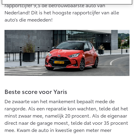
10 jaar batterijgarantie
rapportcijfer 9,5 de betrouwbaarste auto van
Energie en slim laden
Toyota fabrieksgarantie
Nederland! Dit is het hoogste rapportcijfer van alle
Corolla Cross
Toyota C-HR
Bedrijfswagens
auto’s die meededen!
HYBRIDE
OOK ALS PLUG-IN
HYBRIDE
Verzekeren
Onderdelen & Accessoires
Bedrijfswagens op maat
Toyota Autoverzekering
Financieren of leasen
Onderdelen
Toyota Hybride Autoverzekering
Verzekeren
Accessoires
Vanaf € 39.995,-
Vanaf € 36.495,-
Banden
Connected
Toyota C-HR+
RAV4
BATTERIJ-ELEKTRISCH
PLUG-IN HYBRIDE
Beste score voor Yaris
Connected Services
De zwaarte van het mankement bepaalt mede de
rangorde. Als een reparatie kon wachten, telde dat het
MyToyota login
minst zwaar mee, namelijk 20 procent. Als de eigenaar
MyToyota App
direct naar de garage moest, telde dat voor 35 procent
Abonnementen
mee. Kwam de auto in kwestie geen meter meer
Vanaf € 37.995,-
Vanaf € 49.995,-