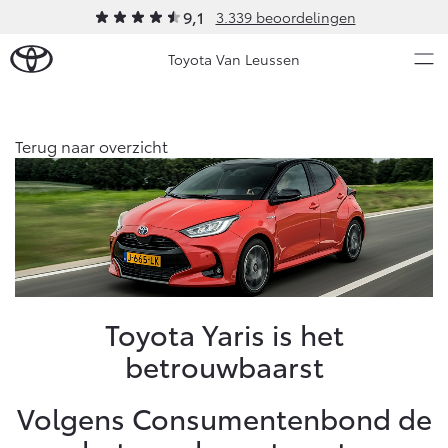
9,1
3.339 beoordelingen
Toyota Van Leussen
Over Ons
Terug naar overzicht
Modellen
Ons bedrijf
Occasions
Ons bedrijf
Aygo X
Yaris
Contact en Route
HYBRIDE
HYBRIDE
Vacatures
Nieuws & Acties
Toyota Yaris is het
Klantbeoordelingen
betrouwbaarst
Onderhoud
Volgens Consumentenbond de
Vanaf € 23.750,-
Vanaf € 27.195,-
Diensten
Service & Onderhoud