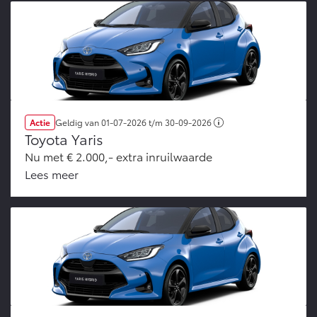
Vanaf € 46.301,-
Vanaf € 56.570,-
Land Cruiser (excl. BTW)
Actie
Geldig van
01-07-2026
t/m
30-09-2026
Toyota Yaris
Nu met € 2.000,- extra inruilwaarde
Vanaf € 89.986,-
Lees meer