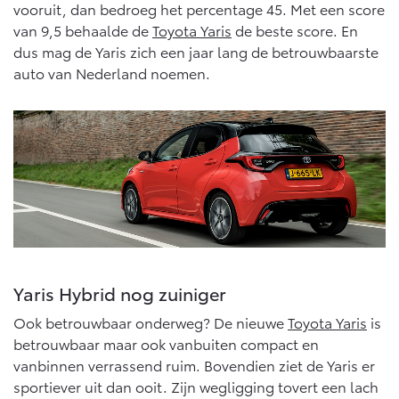
Multimedia
vooruit, dan bedroeg het percentage 45. Met een score
Connected check
van 9,5 behaalde de
Toyota Yaris
de beste score. En
Navigatie updates
dus mag de Yaris zich een jaar lang de betrouwbaarste
bZ4X
bZ4X Touring
BATTERIJ-ELEKTRISCH
BATTERIJ-ELEKTRISCH
auto van Nederland noemen.
Vanaf € 39.995,-
Vanaf € 48.995,-
Mirai
Proace City (excl. BTW)
WATERSTOF-ELEKTRISCH
OOK ALS BATTERIJ-
Yaris Hybrid nog zuiniger
ELEKTRISCH
Ook betrouwbaar onderweg? De nieuwe
Toyota Yaris
is
betrouwbaar maar ook vanbuiten compact en
vanbinnen verrassend ruim. Bovendien ziet de Yaris er
sportiever uit dan ooit. Zijn wegligging tovert een lach