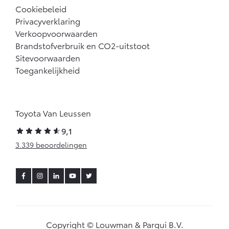
Vanaf € 46.301,-
Vanaf € 56.570,-
Cookiebeleid
Privacyverklaring
Verkoopvoorwaarden
Brandstofverbruik en CO2-uitstoot
Land Cruiser (excl. BTW)
Sitevoorwaarden
Toegankelijkheid
Toyota Van Leussen
Vanaf € 89.986,-
9,1
3.339 beoordelingen
Copyright © Louwman & Parqui B.V.