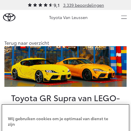
9,1
3.339 beoordelingen
Toyota Van Leussen
Over Ons
Terug naar overzicht
Modellen
Ons bedrijf
Occasions
Ons bedrijf
Aygo X
Yaris
Contact en Route
HYBRIDE
HYBRIDE
Vacatures
Nieuws & Acties
Toyota GR Supra van LEGO-
Klantbeoordelingen
steentjes
Onderhoud
Wij gebruiken cookies om je optimaal van dienst te
Rijdend model op ware
Vanaf € 23.750,-
Vanaf € 27.195,-
zijn
Diensten
Service & Onderhoud