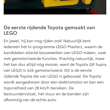
Multimedia
Connected check
Navigatie updates
bZ4X
bZ4X Touring
BATTERIJ-ELEKTRISCH
BATTERIJ-ELEKTRISCH
De eerste rijdende Toyota gemaakt van
LEGO
En jawel, hij kan nog rijden ook! Natuurlijk kent
iedereen het tv-programma LEGO Masters, waarin de
kandidaten allerlei bouwwerken van LEGO maken, vaak
Vanaf € 39.995,-
Vanaf € 48.995,-
met gemotoriseerde functies. Prachtig natuurlijk, maar
het kan dus altijd nóg mooier, want de Toyota GR Supra
van LEGO is óók gemotoriseerd. Dit is de eerste
Mirai
Proace City (excl. BTW)
rijdende Toyota die van LEGO is gebouwd. De Toyota
WATERSTOF-ELEKTRISCH
OOK ALS BATTERIJ-
ELEKTRISCH
wordt aangedreven door een elektromotor en kan een
topsnelheid van 28 km/h bereiken. De
bestuurdersstoel, het stuur en de banden zijn
afkomstig van de echte auto.