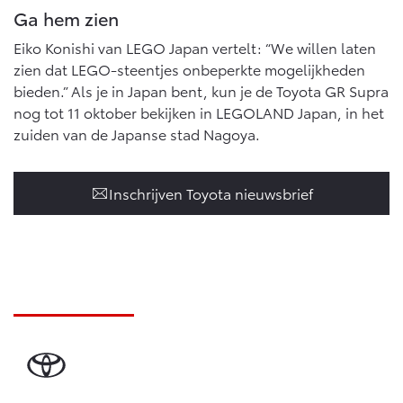
Vanaf € 76.695,-
Vanaf € 27.945,-
Ga hem zien
Eiko Konishi van LEGO Japan vertelt: “We willen laten
zien dat LEGO-steentjes onbeperkte mogelijkheden
Proace (excl. BTW)
Proace Verso
OOK ALS BATTERIJ-
BATTERIJ-ELEKTRISCH
bieden.” Als je in Japan bent, kun je de Toyota GR Supra
ELEKTRISCH
nog tot 11 oktober bekijken in LEGOLAND Japan, in het
zuiden van de Japanse stad Nagoya.
Inschrijven Toyota nieuwsbrief
Vanaf € 37.500,-
Vanaf € 55.950,-
Proace Max (excl. BTW)
Hilux (excl. BTW)
OOK ALS BATTERIJ-
OOK ALS BATTERIJ-
ELEKTRISCH
ELEKTRISCH