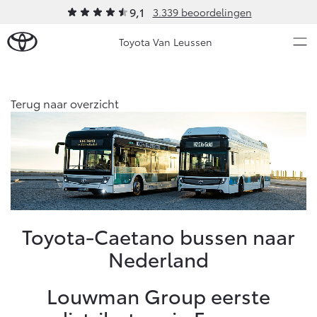
9,1
3.339 beoordelingen
Toyota Van Leussen
Over Ons
Terug naar overzicht
Modellen
Ons bedrijf
Occasions
Ons bedrijf
Aygo X
Yaris
Contact en Route
HYBRIDE
HYBRIDE
Vacatures
Nieuws & Acties
Toyota-Caetano bussen naar
Klantbeoordelingen
Nederland
Onderhoud
Louwman Group eerste
Vanaf € 23.750,-
Vanaf € 27.195,-
Diensten
Service & Onderhoud