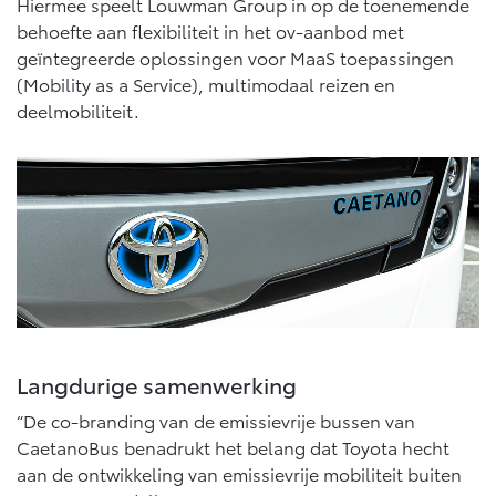
Hiermee speelt Louwman Group in op de toenemende
Vanaf € 46.301,-
Vanaf € 56.570,-
behoefte aan flexibiliteit in het ov-aanbod met
geïntegreerde oplossingen voor MaaS toepassingen
(Mobility as a Service), multimodaal reizen en
Land Cruiser (excl. BTW)
deelmobiliteit.
Vanaf € 89.986,-
Langdurige samenwerking
“De co-branding van de emissievrije bussen van
CaetanoBus benadrukt het belang dat Toyota hecht
aan de ontwikkeling van emissievrije mobiliteit buiten