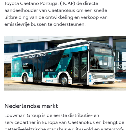
Multimedia
Toyota Caetano Portugal (TCAP) de directe
Connected check
aandeelhouder van CaetanoBus om een snelle
Navigatie updates
uitbreiding van de ontwikkeling en verkoop van
bZ4X
bZ4X Touring
BATTERIJ-ELEKTRISCH
BATTERIJ-ELEKTRISCH
emissievrije bussen te ondersteunen.
Vanaf € 39.995,-
Vanaf € 48.995,-
Mirai
Proace City (excl. BTW)
WATERSTOF-ELEKTRISCH
OOK ALS BATTERIJ-
ELEKTRISCH
Nederlandse markt
Louwman Group is de eerste distributie- en
servicepartner in Europa van CaetanoBus en brengt de
batterij-elektrische stadsbus e.City Gold en waterstof-