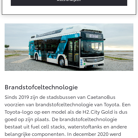
10 jaar batterijgarantie
CaetanoBus en het beroemde beeldmerk van Toyota te
Energie en slim laden
Toyota fabrieksgarantie
vinden.
Corolla Cross
Toyota C-HR
Bedrijfswagens
HYBRIDE
OOK ALS PLUG-IN
HYBRIDE
Verzekeren
Onderdelen & Accessoires
Bedrijfswagens op maat
Toyota Autoverzekering
Financieren of leasen
Onderdelen
Toyota Hybride Autoverzekering
Verzekeren
Accessoires
Vanaf € 39.995,-
Vanaf € 36.495,-
Banden
Brandstofceltechnologie
Connected
Toyota C-HR+
RAV4
BATTERIJ-ELEKTRISCH
PLUG-IN HYBRIDE
Sinds 2019 zijn de stadsbussen van CaetanoBus
Connected Services
voorzien van brandstofceltechnologie van Toyota. Een
Toyota-logo op een model als de H2.City Gold is dus
MyToyota login
goed op zijn plaats. De brandstofceltechnologie
MyToyota App
bestaat uit fuel cell stacks, waterstoftanks en andere
Abonnementen
belangrijke componenten. In december 2020 werd
Vanaf € 37.995,-
Vanaf € 49.995,-