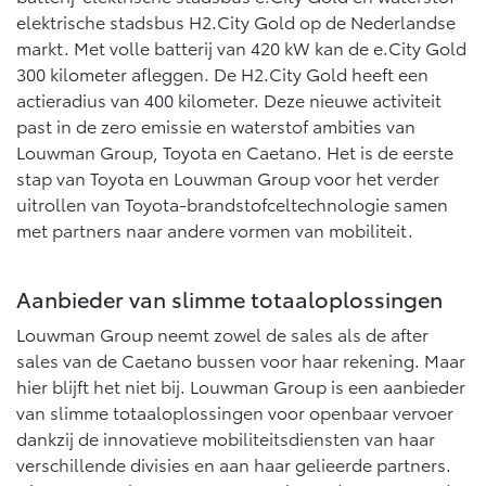
Vanaf € 76.695,-
Vanaf € 27.945,-
elektrische stadsbus H2.City Gold op de Nederlandse
markt. Met volle batterij van 420 kW kan de e.City Gold
300 kilometer afleggen. De H2.City Gold heeft een
Proace (excl. BTW)
Proace Verso
actieradius van 400 kilometer. Deze nieuwe activiteit
OOK ALS BATTERIJ-
BATTERIJ-ELEKTRISCH
ELEKTRISCH
past in de zero emissie en waterstof ambities van
Louwman Group, Toyota en Caetano. Het is de eerste
stap van Toyota en Louwman Group voor het verder
uitrollen van Toyota-brandstofceltechnologie samen
met partners naar andere vormen van mobiliteit.
Vanaf € 37.500,-
Vanaf € 55.950,-
Aanbieder van slimme totaaloplossingen
Proace Max (excl. BTW)
Hilux (excl. BTW)
Louwman Group neemt zowel de sales als de after
OOK ALS BATTERIJ-
OOK ALS BATTERIJ-
sales van de Caetano bussen voor haar rekening. Maar
ELEKTRISCH
ELEKTRISCH
hier blijft het niet bij. Louwman Group is een aanbieder
van slimme totaaloplossingen voor openbaar vervoer
dankzij de innovatieve mobiliteitsdiensten van haar
verschillende divisies en aan haar gelieerde partners.