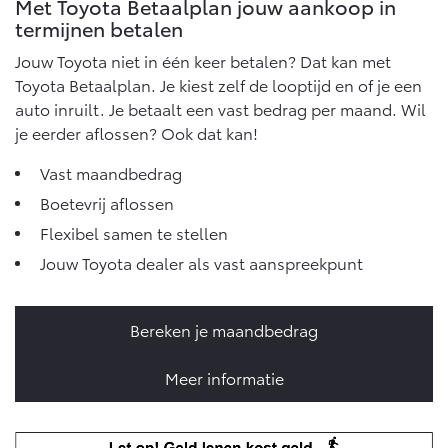
Met Toyota Betaalplan jouw aankoop in
Vanaf € 46.301,-
Vanaf € 56.570,-
termijnen betalen
Jouw Toyota niet in één keer betalen? Dat kan met
Toyota Betaalplan. Je kiest zelf de looptijd en of je een
Land Cruiser (excl. BTW)
auto inruilt. Je betaalt een vast bedrag per maand. Wil
je eerder aflossen? Ook dat kan!
Vast maandbedrag
Boetevrij aflossen
Flexibel samen te stellen
Vanaf € 89.986,-
Jouw Toyota dealer als vast aanspreekpunt
Bereken je maandbedrag
Meer informatie