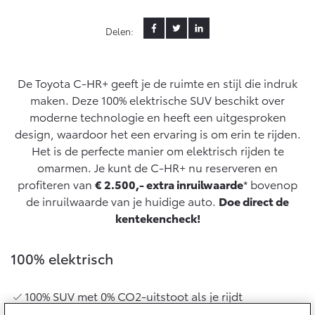
Yaris Cross
Urban Cruiser
Delen:
Werkplaatsafspraak
Zakelijk
HYBRIDE
BATTERIJ-ELEKTRISCH
Private Lease
Onderhoud op Maat
APK
Wat is Private Lease?
De Toyota C-HR+ geeft je de ruimte en stijl die indruk
Zakelijk
Werkplaatsafspraak maken
Airco check
maken. Deze 100% elektrische SUV beschikt over
Bereken je maandbedrag
Vakantiecheck
moderne technologie en heeft een uitgesproken
Private Lease voor ZZP
Toyota voor de zaak
Contact en Route
design, waardoor het een ervaring is om erin te rijden.
Hybride Zekerheid Controle
Vanaf € 31.895,-
Vanaf € 32.995,-
Leaserijder
Het is de perfecte manier om elektrisch rijden te
Toyota handleidingen
ZZP
omarmen. Je kunt de C-HR+ nu reserveren en
Financieren
Schade melden
Toyota Service Informatie (SIL)
profiteren van
€ 2.500,- extra inruilwaarde
* bovenop
Wagenparkbeheer
Corolla Hatchback
Corolla Touring Sports
de inruilwaarde van je huidige auto.
Doe direct de
HYBRIDE
HYBRIDE
Toyota Betaalplan
Contact zakelijke markt
Plan een proefrit
kentekencheck!
Schade & Garantie
Vraag een brochure aan
Oplaadservice
Leasen
100% elektrisch
Toyota Pechhulp
Schade & Glasherstel
Thuislaadpakketten
Financial Lease
Bekijk de verwachte modellen
100% SUV met 0% CO2-uitstoot als je rijdt
10 jaar Toyota garantie
Vanaf € 33.495,-
Vanaf € 35.495,-
Laadpas
Operational Lease