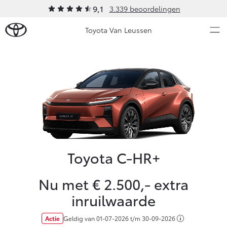
9,1
3.339 beoordelingen
Toyota Van Leussen
Over Ons
Modellen
Ons bedrijf
Occasions
Ons bedrijf
Aygo X
Yaris
Contact en Route
HYBRIDE
HYBRIDE
Vacatures
Toyota C-HR+
Nieuws & Acties
Klantbeoordelingen
Nu met € 2.500,- extra
Onderhoud
inruilwaarde
Vanaf € 23.750,-
Vanaf € 27.195,-
Actie
Geldig van
01-07-2026
t/m
30-09-2026
Diensten
Service & Onderhoud