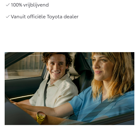
Vanaf € 76.695,-
Vanaf € 27.945,-
100% vrijblijvend
Vanuit officiële Toyota dealer
Proace (excl. BTW)
Proace Verso
OOK ALS BATTERIJ-
BATTERIJ-ELEKTRISCH
ELEKTRISCH
Vanaf € 37.500,-
Vanaf € 55.950,-
Proace Max (excl. BTW)
Hilux (excl. BTW)
OOK ALS BATTERIJ-
OOK ALS BATTERIJ-
ELEKTRISCH
ELEKTRISCH