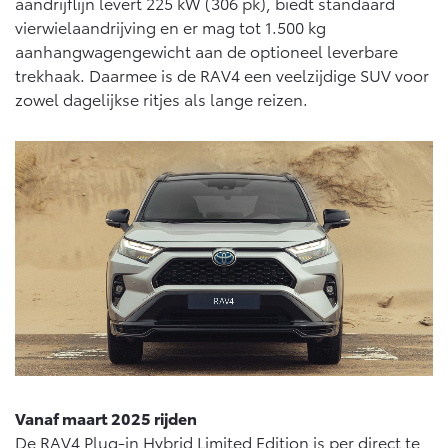
aandrijflijn levert 225 kW (306 pk), biedt standaard
Vanaf € 46.301,-
Vanaf € 56.570,-
vierwielaandrijving en er mag tot 1.500 kg
aanhangwagengewicht aan de optioneel leverbare
trekhaak. Daarmee is de RAV4 een veelzijdige SUV voor
Land Cruiser (excl. BTW)
zowel dagelijkse ritjes als lange reizen.
Vanaf € 89.986,-
Vanaf maart 2025 rijden
De RAV4 Plug-in Hybrid Limited Edition is per direct te