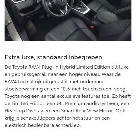
10 jaar batterijgarantie
Energie en slim laden
Toyota fabrieksgarantie
Corolla Cross
Toyota C-HR
Bedrijfswagens
HYBRIDE
OOK ALS PLUG-IN
HYBRIDE
Verzekeren
Onderdelen & Accessoires
Bedrijfswagens op maat
Toyota Autoverzekering
Financieren of leasen
Onderdelen
Toyota Hybride Autoverzekering
Verzekeren
Extra luxe, standaard inbegrepen
Accessoires
Vanaf € 39.995,-
Vanaf € 36.495,-
Banden
De Toyota RAV4 Plug-in Hybrid Limited Edition tilt luxe
en gebruiksgemak naar een hoger niveau. Waar de
RAV4 toch al rijk uitgerust is met onder meer
Connected
Toyota C-HR+
RAV4
stoelverwarming en een 10,5-inch touchscreen, voegt
BATTERIJ-ELEKTRISCH
PLUG-IN HYBRIDE
Toyota nog een aantal exclusieve features toe. Zo heeft
Connected Services
de Limited Edition een JBL Premium audiosysteem, een
Head-up Display en een Smart Rear View Mirror. Ook
MyToyota login
krijg je schakelflippers achter het stuur en een
MyToyota App
elektrisch bedienbare achterklep.
Abonnementen
Vanaf € 37.995,-
Vanaf € 49.995,-