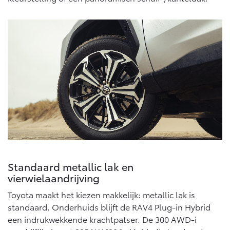
Vanaf € 76.695,-
Vanaf € 27.945,-
Proace (excl. BTW)
Proace Verso
OOK ALS BATTERIJ-
BATTERIJ-ELEKTRISCH
ELEKTRISCH
Vanaf € 37.500,-
Vanaf € 55.950,-
Proace Max (excl. BTW)
Hilux (excl. BTW)
Standaard metallic lak en
OOK ALS BATTERIJ-
OOK ALS BATTERIJ-
ELEKTRISCH
ELEKTRISCH
vierwielaandrijving
Toyota maakt het kiezen makkelijk: metallic lak is
standaard. Onderhuids blijft de RAV4 Plug-in Hybrid
een indrukwekkende krachtpatser. De 300 AWD-i