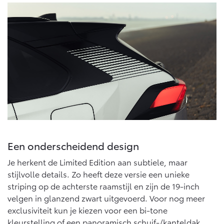
Multimedia
Connected check
Navigatie updates
bZ4X
bZ4X Touring
BATTERIJ-ELEKTRISCH
BATTERIJ-ELEKTRISCH
Vanaf € 39.995,-
Vanaf € 48.995,-
Een onderscheidend design
Mirai
Proace City (excl. BTW)
WATERSTOF-ELEKTRISCH
OOK ALS BATTERIJ-
Je herkent de Limited Edition aan subtiele, maar
ELEKTRISCH
stijlvolle details. Zo heeft deze versie een unieke
striping op de achterste raamstijl en zijn de 19-inch
velgen in glanzend zwart uitgevoerd. Voor nog meer
exclusiviteit kun je kiezen voor een bi-tone
kleurstelling of een panoramisch schuif-/kanteldak.