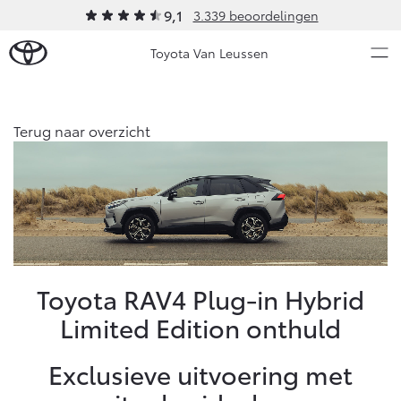
9,1
3.339 beoordelingen
Toyota Van Leussen
Over Ons
Terug naar overzicht
Modellen
Ons bedrijf
Occasions
Ons bedrijf
Aygo X
Yaris
Contact en Route
HYBRIDE
HYBRIDE
Vacatures
Nieuws & Acties
Toyota RAV4 Plug-in Hybrid
Klantbeoordelingen
Limited Edition onthuld
Onderhoud
Exclusieve uitvoering met
Vanaf € 23.750,-
Vanaf € 27.195,-
Diensten
Service & Onderhoud