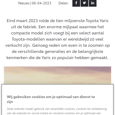
Nieuws |
06-04-2023
Delen:
Yaris Cross
Urban Cruiser
Werkplaatsafspraak
Zakelijk
HYBRIDE
BATTERIJ-ELEKTRISCH
Private Lease
Onderhoud op Maat
Eind maart 2023 rolde de tien miljoenste Toyota Yaris
uit de fabriek. Een enorme mijlpaal waarmee het
APK
Wat is Private Lease?
Zakelijk
compacte model zich voegt bij een select aantal
Werkplaatsafspraak maken
Airco check
Bereken je maandbedrag
Toyota-modellen waarvan er wereldwijd zó veel
Vakantiecheck
Private Lease voor ZZP
verkocht zijn. Genoeg reden om even in te zoomen op
Toyota voor de zaak
Contact en Route
Hybride Zekerheid Controle
Vanaf € 31.895,-
Vanaf € 32.995,-
de verschillende generaties en de belangrijkste
Leaserijder
Toyota handleidingen
kenmerken die de Yaris zo populair hebben gemaakt.
ZZP
Financieren
Schade melden
Toyota Service Informatie (SIL)
Wagenparkbeheer
Corolla Hatchback
Corolla Touring Sports
HYBRIDE
HYBRIDE
Toyota Betaalplan
Contact zakelijke markt
Plan een proefrit
Schade & Garantie
Vraag een brochure aan
Oplaadservice
Leasen
Toyota Pechhulp
Wij gebruiken cookies om je optimaal van dienst te
zijn
Schade & Glasherstel
Thuislaadpakketten
Financial Lease
Bekijk de verwachte modellen
Deze website maakt gebruik van essentiële cookies, cookies ter verbetering
10 jaar Toyota garantie
Vanaf € 33.495,-
Vanaf € 35.495,-
Laadpas
Operational Lease
van de website en social media en reclame cookies om je optimaal van