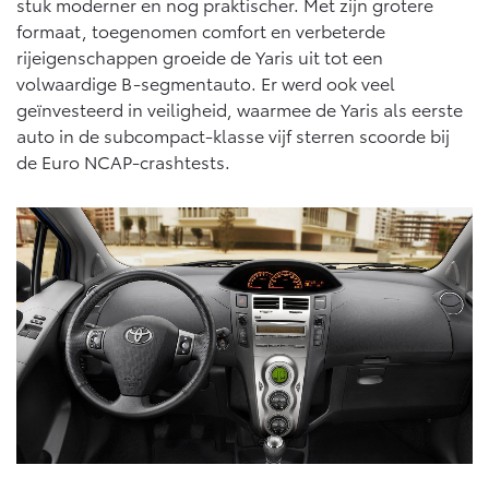
Vanaf € 76.695,-
Vanaf € 27.945,-
stuk moderner en nog praktischer. Met zijn grotere
formaat, toegenomen comfort en verbeterde
rijeigenschappen groeide de Yaris uit tot een
volwaardige B-segmentauto. Er werd ook veel
Proace (excl. BTW)
Proace Verso
OOK ALS BATTERIJ-
BATTERIJ-ELEKTRISCH
geïnvesteerd in veiligheid, waarmee de Yaris als eerste
ELEKTRISCH
auto in de subcompact-klasse vijf sterren scoorde bij
de Euro NCAP-crashtests.
Vanaf € 37.500,-
Vanaf € 55.950,-
Proace Max (excl. BTW)
Hilux (excl. BTW)
OOK ALS BATTERIJ-
OOK ALS BATTERIJ-
ELEKTRISCH
ELEKTRISCH