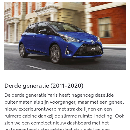
Vanaf € 46.301,-
Vanaf € 56.570,-
Land Cruiser (excl. BTW)
Vanaf € 89.986,-
Derde generatie (2011-2020)
De derde generatie Yaris heeft nagenoeg dezelfde
buitenmaten als zijn voorganger, maar met een geheel
nieuw exterieurontwerp met strakke lijnen en een
ruimere cabine dankzij de slimme ruimte-indeling. Ook
zien we een compleet nieuw dashboard met het
instrumentencluster achter het stuurwiel en een