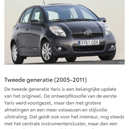
Multimedia
Connected check
Navigatie updates
bZ4X
bZ4X Touring
BATTERIJ-ELEKTRISCH
BATTERIJ-ELEKTRISCH
Vanaf € 39.995,-
Vanaf € 48.995,-
Tweede generatie (2005-2011)
Mirai
Proace City (excl. BTW)
De tweede generatie Yaris is een belangrijke update
WATERSTOF-ELEKTRISCH
OOK ALS BATTERIJ-
ELEKTRISCH
van het origineel. De ontwerpfilosofie van de eerste
Yaris werd voortgezet, maar dan met grotere
afmetingen en een meer volwassen en stijlvolle
uitstraling. Dat geldt ook voor het interieur, nog steeds
met het centrale instrumentencluster, maar dan een