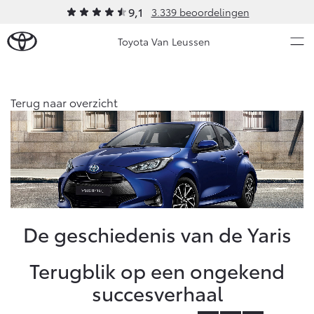
9,1
3.339 beoordelingen
Toyota Van Leussen
Over Ons
Terug naar overzicht
Modellen
Ons bedrijf
Occasions
Ons bedrijf
Aygo X
Yaris
Contact en Route
HYBRIDE
HYBRIDE
Vacatures
Nieuws & Acties
De geschiedenis van de Yaris
Klantbeoordelingen
Onderhoud
Terugblik op een ongekend
succesverhaal
Vanaf € 23.750,-
Vanaf € 27.195,-
Diensten
Service & Onderhoud