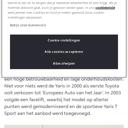
10 jaar batterijgarantie
dienst te zijn en te zorgen dat je relevante advertenties te zien krijgt. Als je
Energie en slim laden
hiermee akkoord gaat, kunt je gewoon verder gaan. In ons
cookiebeleid
Toyota fabrieksgarantie
leest jemeer over cookies en kunt je indien gewenst jouw cookie-
Corolla Cross
Toyota C-HR
instellingen aanpassen.
Bedrijfswagens
HYBRIDE
OOK ALS PLUG-IN
HYBRIDE
Bekijk onze leveranciers
Verzekeren
Eerste generatie (1999-2005)
Onderdelen & Accessoires
Bedrijfswagens op maat
De Toyota Yaris is in 1999 geïntroduceerd als vervanger
Cookie-instellingen
Toyota Autoverzekering
Financieren of leasen
van de Toyota Starlet. Het model maakte toen meteen
Onderdelen
Toyota Hybride Autoverzekering
Verzekeren
indruk met zijn ontwerpstijl, het praktische interieur
Alle cookies accepteren
Accessoires
met het centraal geplaatste, digitale
Vanaf € 39.995,-
Vanaf € 36.495,-
Banden
Alles afwijzen
instrumentencluster en de hogere zitpositie. De VVT-i
benzinemotoren staan garant voor een laag verbruik,
een hoge betrouwbaarheid en lage onderhoudskosten.
Connected
Toyota C-HR+
RAV4
Niet voor niets werd de Yaris in 2000 als eerste Toyota
BATTERIJ-ELEKTRISCH
PLUG-IN HYBRIDE
ooit verkozen tot ‘Europees Auto van het Jaar’. In 2003
Connected Services
volgde een facelift, waarbij het model op allerlei
MyToyota login
punten werd gemoderniseerd en de sportieve Yaris T
MyToyota App
Sport aan het aanbod werd toegevoegd.
Abonnementen
Vanaf € 37.995,-
Vanaf € 49.995,-