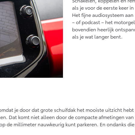
Schakelen, koppelen en re
als je voor de eerste keer i
Het fijne audiosysteem aan 
– of podcast – het motorgelu
bovendien heerlijk ontspann
als je wat langer bent.
et omdat je door dat grote schuifdak het mooiste uitzicht he
tten. Dat komt niet alleen door de compacte afmetingen van
ot op de millimeter nauwkeurig kunt parkeren. En ondanks d