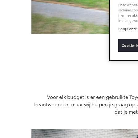
Deze website
reclame cook
hiermee akk
Vanaf € 33.495,-
indien gewe
Bekijk onze 
Toyota C-HR+
BATTERIJ-ELEKTRISCH
Voor
Cookie-i
Vanaf € 37.995,-
Mirai
Voor elk budget is er een gebruikte Toyo
WATERSTOF-
ELEKTRISCH
beantwoorden, maar wij helpen je graag op 
dat je me