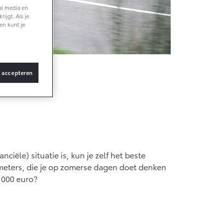
al media en
ijgt. Als je
en kunt je
naf € 36.495,-
4X Touring
TTERIJ-ELEKTRISCH
oyota
s accepteren
naf € 48.995,-
oace Verso
ciële) situatie is, kun je zelf het beste
TTERIJ-ELEKTRISCH
meters, die je op zomerse dagen doet denken
.000 euro?