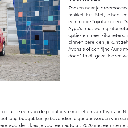
Vanaf € 27.945,-
Vanaf € 37.500,-
Va
Zoeken naar je droomoccasio
makkelijk is. Stel, je hebt 
Hilux (excl. BTW)
Land Cruiser (excl.
OOK ALS BATTERIJ-
BTW)
een mooie Toyota kopen. Dan
ELEKTRISCH
Aygo’s, met weinig kilomete
opties en meer kilometers. 
binnen bereik en je kunt zel
Avensis of een fijne Auris 
doen? In dit geval kiezen w
Vanaf € 56.570,-
Vanaf € 89.986,-
ntroductie een van de populairste modellen van Toyota in Ne
tief laag budget kun je bovendien eigenaar worden van een
re woorden: kies je voor een auto uit 2020 met een kleine t