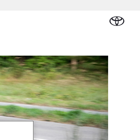
Plan een proefrit
Schade melden
Contact en
Plan een
Onderdelen &
Oplaadservice
Bedrijfswagens
Route
proefrit
ban Cruiser
Accessoires
TTERIJ-ELEKTRISCH
Vraag een brochure aan
Werkplaatsafspraak
an
 Lease
Thuislaadpakketten
Bedrijfswagens op
Vraag een
maken
Onderdelen
maat
brochure
al Lease
Laadpas
aan
Accessoires
Financieren of
Bekijk de verwachte
Energie en slim
Contact en
modellen
leasen
Route
Banden
laden
Contact en
Verzekeren
naf € 32.995,-
Route
yota C-HR
K ALS PLUG-IN
BRIDE