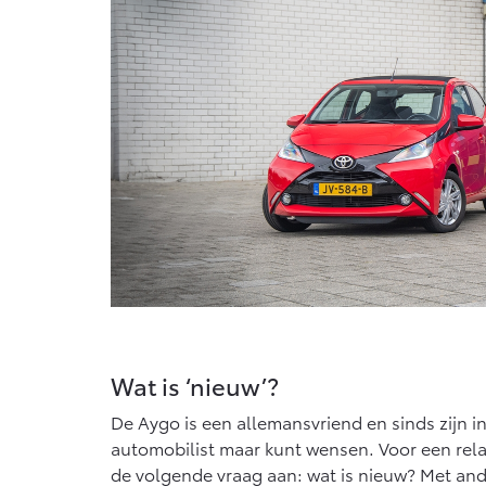
Vanaf € 76.695,-
Proace Max (excl. BTW)
OOK ALS BATTERIJ-
ELEKTRISCH
Vanaf € 46.301,-
Wat is ‘nieuw’?
De Aygo is een allemansvriend en sinds zijn i
automobilist maar kunt wensen. Voor een rela
de volgende vraag aan: wat is nieuw? Met ande