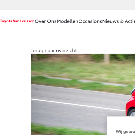
Over Ons
Modellen
Occasions
Nieuws & Acti
Toyota Van Leussen
Ons bedrijf
Aygo X
Terug naar overzicht
HYBRIDE
Ons bedrijf
Contact en
Route
Vacatures
Vanaf € 23.750,-
Klantbeoordelingen
Corolla Hatchback
HYBRIDE
Wij gebru